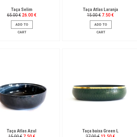
Taça Selim
Taça Atlas Laranja
Original
Current
Original
Current
65.00
€
26.00
€
15.00
€
7.50
€
price
price
price
price
was:
is:
was:
is:
ADD TO
ADD TO
65.00 €.
26.00 €.
15.00 €.
7.50 €.
CART
CART
Taça Atlas Azul
Taça baixa Green L
Original
Current
Original
Current
15.00
€
7.50
€
27.00
€
13.50
€