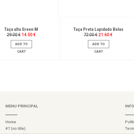
Taça alta Green M
Taça Preta Lapidado Bolas
Original
Current
Original
Current
29.00
€
14.50
€
72.00
€
21.60
€
price
price
price
price
was:
is:
was:
is:
ADD TO
ADD TO
29.00 €.
14.50 €.
72.00 €.
21.60 €.
CART
CART
MENU PRINCIPAL
INF
Home
Polít
#7 (no title)
Term