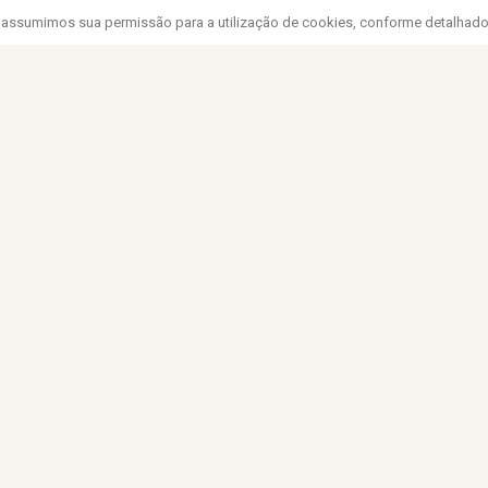
#19 (no title)
#14 (
, assumimos sua permissão para a utilização de cookies, conforme detalhad
#10 (no title)
SOC
#
TI
#
TI
ST NAME
IL
ACEITO A POLÍTICA DE PRIVACIDADE KOHDE.